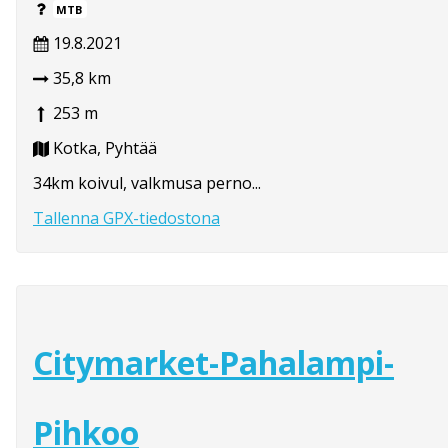
MTB
19.8.2021
35,8 km
253 m
Kotka, Pyhtää
34km koivul, valkmusa perno...
Tallenna GPX-tiedostona
Citymarket-Pahalampi-
Pihkoo