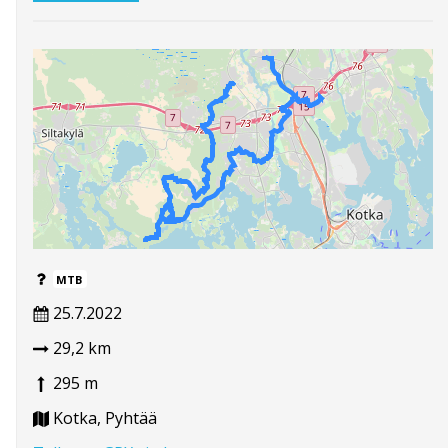
MTB
25.7.2022
29,2 km
295 m
Kotka, Pyhtää