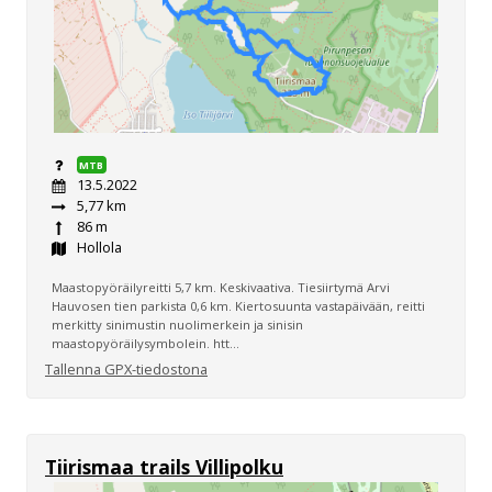
MTB
13.5.2022
5,77 km
86 m
Hollola
Maastopyöräilyreitti 5,7 km. Keskivaativa. Tiesiirtymä Arvi
Hauvosen tien parkista 0,6 km. Kiertosuunta vastapäivään, reitti
merkitty sinimustin nuolimerkein ja sinisin
maastopyöräilysymbolein. htt...
Tallenna GPX-tiedostona
Tiirismaa trails Villipolku