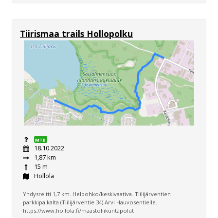
Tiirismaa trails Hollopolku
MTB
18.10.2022
1,87 km
15 m
Hollola
Yhdysreitti 1,7 km. Helpohko/keskivaativa. Tiilijärventien
parkkipaikalta (Tiilijärventie 34) Arvi Hauvosentielle.
https://www.hollola.fi/maastoliikuntapolut