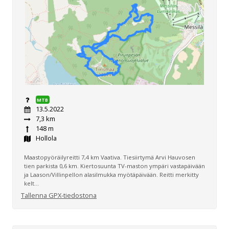
MTB
13.5.2022
7,3 km
148 m
Hollola
Maastopyöräilyreitti 7,4 km Vaativa. Tiesiirtymä Arvi Hauvosen
tien parkista 0,6 km. Kiertosuunta TV-maston ympäri vastapäivään
ja Laason/Villinpellon alasilmukka myötäpäivään. Reitti merkitty
kelt...
Tallenna GPX-tiedostona