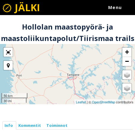
JÄLKI
Menu
Hollolan maastopyörä- ja
maastoliikuntapolut/Tiirismaa trails
+
−
50 km
30 mi
Leaflet
| ©
OpenStreetMap
contributors
Info
Kommentit
Toiminnot