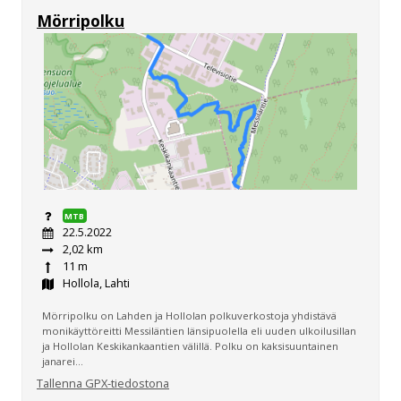
Mörripolku
MTB
22.5.2022
2,02 km
11 m
Hollola, Lahti
Mörripolku on Lahden ja Hollolan polkuverkostoja yhdistävä
monikäyttöreitti Messiläntien länsipuolella eli uuden ulkoilusillan
ja Hollolan Keskikankaantien välillä. Polku on kaksisuuntainen
janarei...
Tallenna GPX-tiedostona