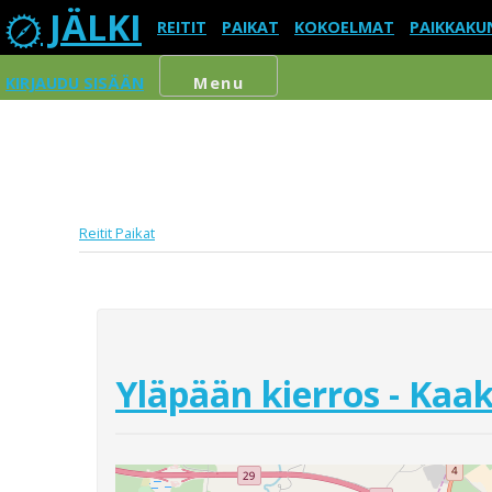
JÄLKI
REITIT
PAIKAT
KOKOELMAT
PAIKKAKU
KIRJAUDU SISÄÄN
Menu
Reitit
Paikat
Yläpään kierros - Ka