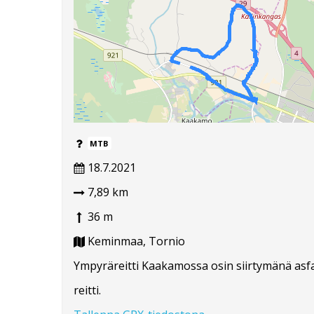
MTB
18.7.2021
7,89 km
36 m
Keminmaa, Tornio
Ympyräreitti Kaakamossa osin siirtymänä asfalt
reitti.