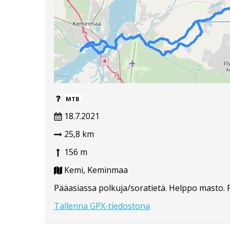
MTB
18.7.2021
25,8 km
156 m
Kemi, Keminmaa
Pääasiassa polkuja/soratietä. Helppo masto. Rei
Tallenna GPX-tiedostona