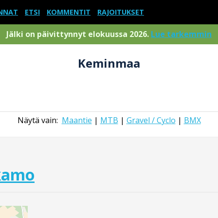
NNAT
ETSI
KOMMENTIT
RAJOITUKSET
Jälki on päivittynnyt elokuussa 2026.
Lue tarkemmin
Keminmaa
Näytä vain:
Maantie
|
MTB
|
Gravel / Cyclo
|
BMX
akamo