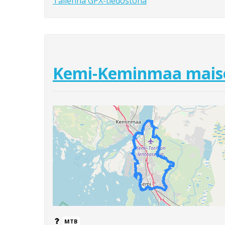
Tallenna GPX-tiedostona
Kemi-Keminmaa maise
MTB