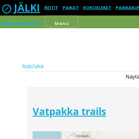
JÄLKI
REITIT
PAIKAT
KOKOELMAT
PAIKKAKU
KIRJAUDU SISÄÄN
Menu
Reitit
Paikat
Näytä
Vatpakka trails