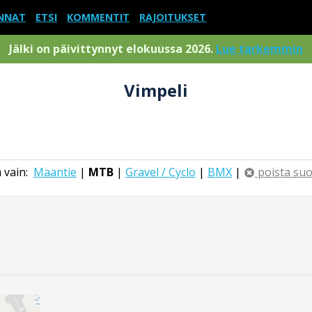
NNAT
ETSI
KOMMENTIT
RAJOITUKSET
Jälki on päivittynnyt elokuussa 2026.
Lue tarkemmin
Vimpeli
 vain:
Maantie
|
MTB
|
Gravel / Cyclo
|
BMX
|
poista su