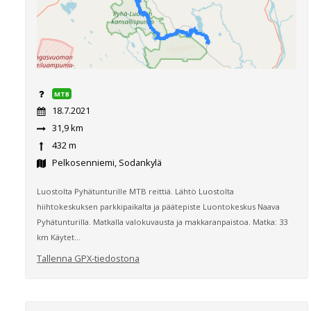
MTB
18.7.2021
31,9 km
432 m
Pelkosenniemi, Sodankylä
Luostolta Pyhätunturille MTB reittiä. Lähtö Luostolta
hiihtokeskuksen parkkipaikalta ja päätepiste Luontokeskus Naava
Pyhätunturilla. Matkalla valokuvausta ja makkaranpaistoa. Matka: 33
km Käytet...
Tallenna GPX-tiedostona