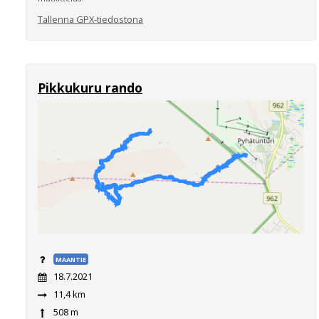
Tallenna GPX-tiedostona
Pikkukuru rando
MAANTIE
18.7.2021
11,4 km
508 m