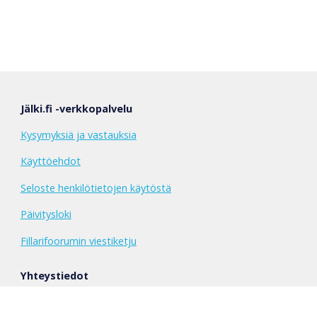
Jälki.fi -verkkopalvelu
Kysymyksiä ja vastauksia
Käyttöehdot
Seloste henkilötietojen käytöstä
Päivitysloki
Fillarifoorumin viestiketju
Yhteystiedot
Kaikkiin kysymyksiin, kommentteihin ja toiveisiin vastaa