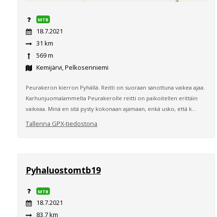
MTB
18.7.2021
31 km
569 m
Kemijärvi, Pelkosenniemi
Peurakeron kierron Pyhällä. Reitti on suoraan sanottuna vaikea ajaa.
Karhunjuomalammelta Peurakerolle reitti on paikoitellen erittäin
vaikeaa. Minä en sitä pysty kokonaan ajamaan, enkä usko, että k...
Tallenna GPX-tiedostona
Pyhaluostomtb19
MTB
18.7.2021
83,7 km