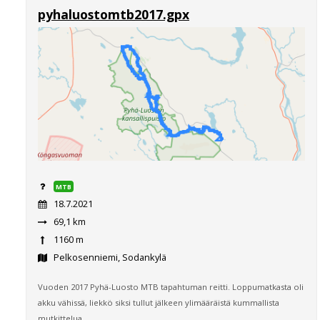
pyhaluostomtb2017.gpx
MTB
18.7.2021
69,1 km
1160 m
Pelkosenniemi, Sodankylä
Vuoden 2017 Pyhä-Luosto MTB tapahtuman reitti. Loppumatkasta oli
akku vähissä, liekkö siksi tullut jälkeen ylimääräistä kummallista
mutkittelua.