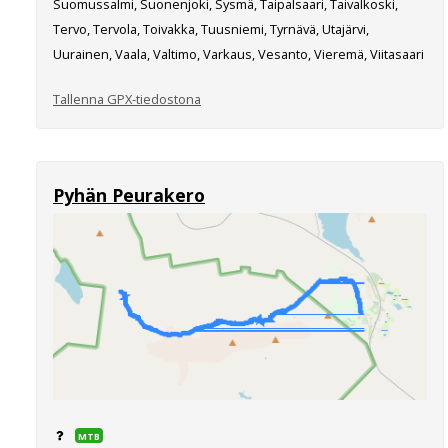
Suomussalmi, Suonenjoki, Sysmä, Taipalsaari, Taivalkoski,
Tervo, Tervola, Toivakka, Tuusniemi, Tyrnävä, Utajärvi,
Uurainen, Vaala, Valtimo, Varkaus, Vesanto, Vieremä, Viitasaari
Tallenna GPX-tiedostona
Pyhän Peurakero
MTB