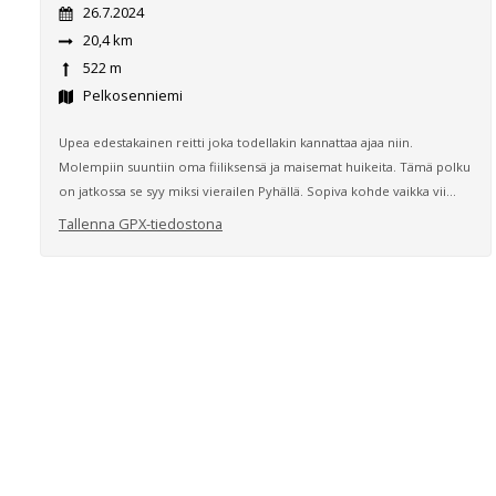
26.7.2024
20,4 km
522 m
Pelkosenniemi
Upea edestakainen reitti joka todellakin kannattaa ajaa niin.
Molempiin suuntiin oma fiiliksensä ja maisemat huikeita. Tämä polku
on jatkossa se syy miksi vierailen Pyhällä. Sopiva kohde vaikka vii...
Tallenna GPX-tiedostona