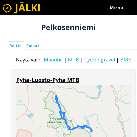
JÄLKI
Menu
Pelkosenniemi
Reitit
Paikat
Näytä vain:
Maantie
|
MTB
|
Cyclo / gravel
|
BMX
Pyhä-Luosto-Pyhä MTB