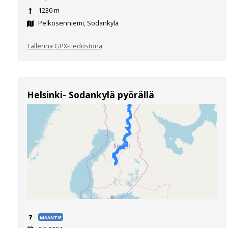
1230 m
Pelkosenniemi, Sodankylä
Tallenna GPX-tiedostona
Helsinki- Sodankylä pyörällä
MAANTIE