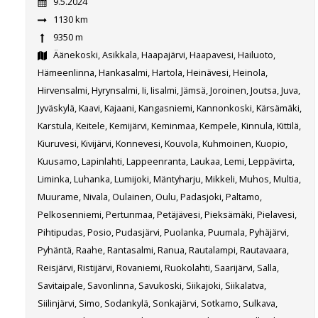
9.5.2024
1130 km
9350 m
Äänekoski, Asikkala, Haapajärvi, Haapavesi, Hailuoto,
Hämeenlinna, Hankasalmi, Hartola, Heinävesi, Heinola,
Hirvensalmi, Hyrynsalmi, Ii, Iisalmi, Jämsä, Joroinen, Joutsa, Juva,
Jyväskylä, Kaavi, Kajaani, Kangasniemi, Kannonkoski, Kärsämäki,
Karstula, Keitele, Kemijärvi, Keminmaa, Kempele, Kinnula, Kittilä,
Kiuruvesi, Kivijärvi, Konnevesi, Kouvola, Kuhmoinen, Kuopio,
Kuusamo, Lapinlahti, Lappeenranta, Laukaa, Lemi, Leppävirta,
Liminka, Luhanka, Lumijoki, Mäntyharju, Mikkeli, Muhos, Multia,
Muurame, Nivala, Oulainen, Oulu, Padasjoki, Paltamo,
Pelkosenniemi, Pertunmaa, Petäjävesi, Pieksämäki, Pielavesi,
Pihtipudas, Posio, Pudasjärvi, Puolanka, Puumala, Pyhäjärvi,
Pyhäntä, Raahe, Rantasalmi, Ranua, Rautalampi, Rautavaara,
Reisjärvi, Ristijärvi, Rovaniemi, Ruokolahti, Saarijärvi, Salla,
Savitaipale, Savonlinna, Savukoski, Siikajoki, Siikalatva,
Siilinjärvi, Simo, Sodankylä, Sonkajärvi, Sotkamo, Sulkava,